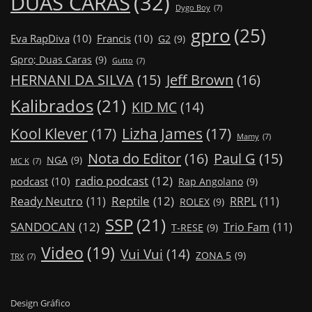
DUAS CARAS
(32)
Dygo Boy
(7)
gpro
(25)
Eva RapDiva
(10)
Francis
(10)
G2
(9)
Gpro; Duas Caras
(9)
Gutto
(7)
Jeff Brown
(16)
HERNANI DA SILVA
(15)
Kalibrados
(21)
KID MC
(14)
Kool Klever
(17)
Lizha James
(17)
Mamy
(7)
Nota do Editor
(16)
Paul G
(15)
NGA
(9)
MC K
(7)
radio podcast
(12)
podcast
(10)
Rap Angolano
(9)
Reptile
(12)
Ready Neutro
(11)
RRPL
(11)
ROLEX
(9)
SSP
(21)
SANDOCAN
(12)
Trio Fam
(11)
T-RESE
(9)
Video
(19)
Vui Vui
(14)
ZONA 5
(9)
TRX
(7)
Design Gráfico