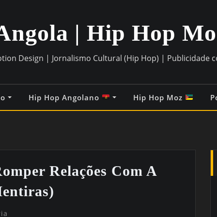
Angola | Hip Hop M
otion Design | Jornalismo Cultural (Hip Hop) | Publicidade 
co
Hip Hop Angolano
Hip Hop Moz
P
 Romper Relações Com A
entiras)
ia