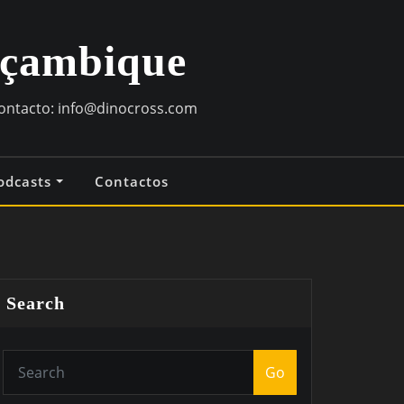
oçambique
contacto:
info@dinocross.com
odcasts
Contactos
Search
Go