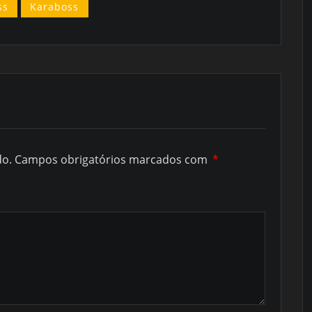
ss
Karaboss
do.
Campos obrigatórios marcados com
*