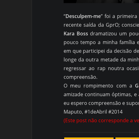
“
Desculpem-me
” foi a primeir
recente saída da GprO; conscie
Kara Boss
dramatizou um pouc
pouco tempo a minha família e
em que participei da decisão d
longe da outra metade da minh
regressar ao rap noutra ocasi
compreensão.
O meu rompimento com a
G
amizade continuam óptimas, e 
eu espero compreensão e supor
Maputo, #1deAbril #2014
(Este post não corresponde a ve