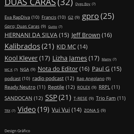
DUAS CARAS
(32)
Dygo Boy
(7)
gpro
(25)
Eva RapDiva
(10)
Francis
(10)
G2
(9)
Gpro; Duas Caras
(9)
Gutto
(7)
Jeff Brown
(16)
HERNANI DA SILVA
(15)
Kalibrados
(21)
KID MC
(14)
Kool Klever
(17)
Lizha James
(17)
Mamy
(7)
Nota do Editor
(16)
Paul G
(15)
NGA
(9)
MC K
(7)
radio podcast
(12)
podcast
(10)
Rap Angolano
(9)
Reptile
(12)
Ready Neutro
(11)
RRPL
(11)
ROLEX
(9)
SSP
(21)
SANDOCAN
(12)
Trio Fam
(11)
T-RESE
(9)
Video
(19)
Vui Vui
(14)
ZONA 5
(9)
TRX
(7)
Design Gráfico