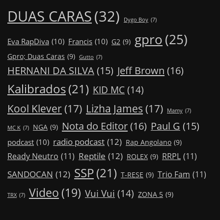
DUAS CARAS
(32)
Dygo Boy
(7)
gpro
(25)
Eva RapDiva
(10)
Francis
(10)
G2
(9)
Gpro; Duas Caras
(9)
Gutto
(7)
Jeff Brown
(16)
HERNANI DA SILVA
(15)
Kalibrados
(21)
KID MC
(14)
Kool Klever
(17)
Lizha James
(17)
Mamy
(7)
Nota do Editor
(16)
Paul G
(15)
NGA
(9)
MC K
(7)
radio podcast
(12)
podcast
(10)
Rap Angolano
(9)
Reptile
(12)
Ready Neutro
(11)
RRPL
(11)
ROLEX
(9)
SSP
(21)
SANDOCAN
(12)
Trio Fam
(11)
T-RESE
(9)
Video
(19)
Vui Vui
(14)
ZONA 5
(9)
TRX
(7)