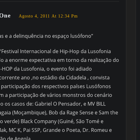
 One
Agosto 4, 2011 At 12:34 Pm
s e a delinquência no espaço lusófono”
Festival Internacional de Hip-Hop da Lusofonia
o a enorme expectativa em torno da realização do
IP-HOP da Lusofonia, o evento foi adiado
corrente ano ,no estádio da Cidadela , convista
participação dos respectivos países Lusófonos
om a participação de vários monstros do cenário
 os casos de: Gabriel O Pensador, e MV BILL
Azagaia (Moçambique), Bob da Rage Sense e Sam the
abo verde) Black Company (Guiné, São Tomé e
Mak, MC K, Pai SSP, Grande o Poeta, Dr. Romeu e
ão de Angola.