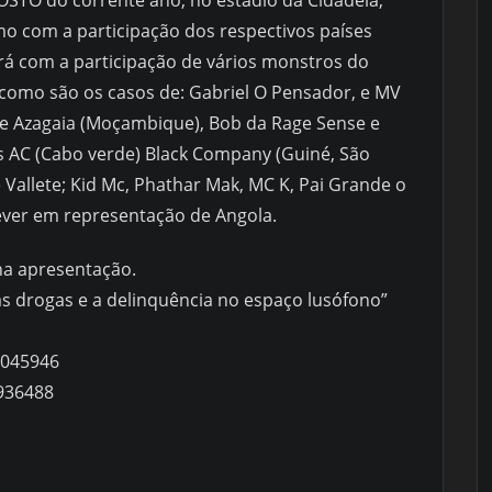
OSTO do corrente ano, no estádio da Cidadela,
o com a participação dos respectivos países
ará com a participação de vários monstros do
como são os casos de: Gabriel O Pensador, e MV
g e Azagaia (Moçambique), Bob da Rage Sense e
ss AC (Cabo verde) Black Company (Guiné, São
Vallete; Kid Mc, Phathar Mak, MC K, Pai Grande o
ever em representação de Angola.
na apresentação.
s drogas e a delinquência no espaço lusófono”
3045946
4936488