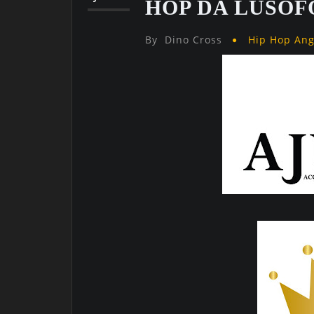
HOP DA LUSOF
By
Dino Cross
Hip Hop An