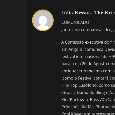
Júlio Kessua, The Kci
COMUNICADO
Juntos no combate às droga
A Comissão executiva do “1°
em Angola” comunica Devid
festival internacional de H
para o dia 20 de Agosto do 
enriquecer o mesmo com a 
,como o Festival contará c
Hip-Hop Lusófono, como são
(Brasil), Dama do Bling e 
Kid (Portugal), Boss AC (C
Príncipe), Kid Mc, Phathar 
Kool Klever em representaç