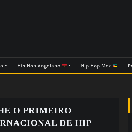
co
Hip Hop Angolano
Hip Hop Moz
P
HE O PRIMEIRO
ERNACIONAL DE HIP