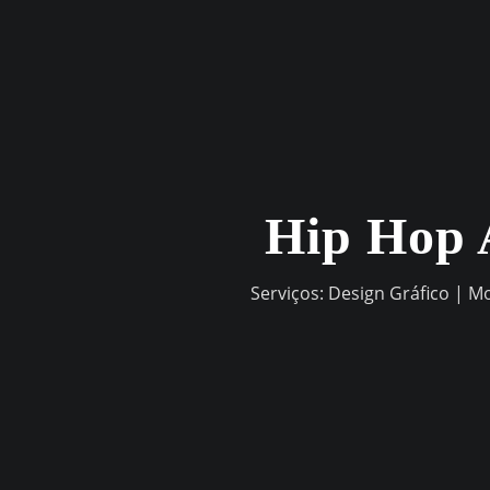
Skip
to
content
Hip Hop 
Serviços: Design Gráfico | M