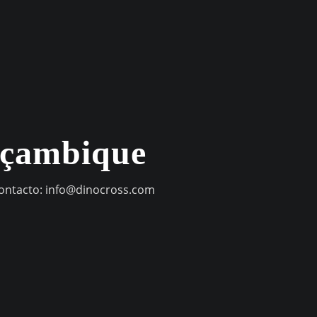
oçambique
contacto:
info@dinocross.com