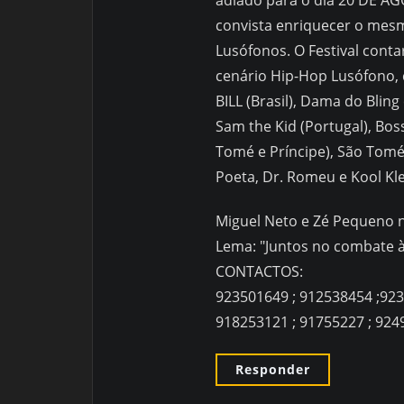
adiado para o dia 20 DE AG
convista enriquecer o mesm
Lusófonos. O Festival cont
cenário Hip-Hop Lusófono, 
BILL (Brasil), Dama do Blin
Sam the Kid (Portugal), Bo
Tomé e Príncipe), São Tomé 
Poeta, Dr. Romeu e Kool Kl
Miguel Neto e Zé Pequeno 
Lema: "Juntos no combate à
CONTACTOS:
923501649 ; 912538454 ;92
918253121 ; 91755227 ; 92
Responder