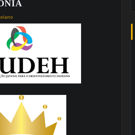
ONIA
golano