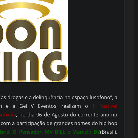
às drogas e a delinquência no espaço lusofono”, a
eh e a Gel V Eventos, realizam o
1º festival
sofonia
, no dia 06 de Agosto do corrente ano no
, com a participação de grandes nomes do hip hop
briel O Pensador, MV BILL e Marcelo D2
(Brasil),