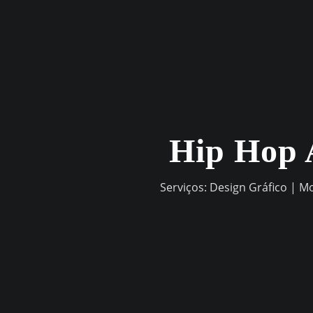
Skip
to
content
Hip Hop 
Serviços: Design Gráfico | M