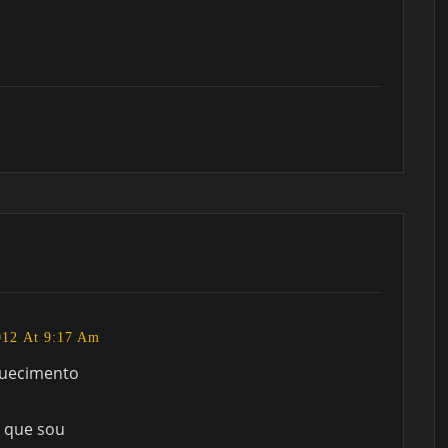
012 At 9:17 Am
quecimento
a que sou