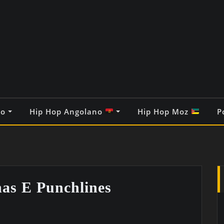
co
Hip Hop Angolano
Hip Hop Moz
P
as E Punchlines