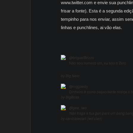
www.twitter.com e envie sua punchli
frisar a fonte). Esta é a segunda ed
tempinho para nos enviar, assim sen
linhas e punchlines, ai vão elas.
@briguelBrizzo
Não sou numero um, eu sou o Zero
by
Big Nelo
@niggaedy
Dinheiro é como pepsodente realça o 
by BigBoss
@gee_two
Não traga a tua gun para um bang bang
by canibalectah (wd clan)