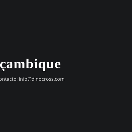
oçambique
contacto:
info@dinocross.com