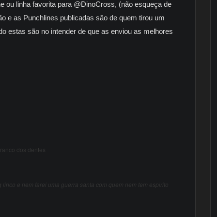
ne ou linha favorita para @DinoCross, (não esqueça de
ição e as Punchlines publicadas são de quem tirou um
do estas são no intender de que as enviou as melhores
branco dos dentes
 lirico e nem farei uma guerra santa com quem nem tem espirito