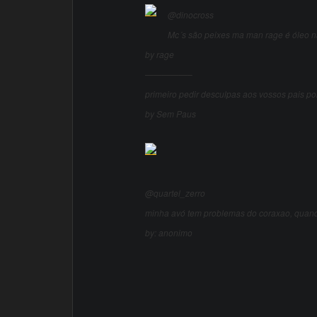
@dinocross
Mc´s são peixes ma man rage é óleo na
by rage
—————–
primeiro pedir desculpas aos vossos pais por
by Sem Paus
@quartel_zerro
minha avó tem problemas do coraxao, quand
by: anonimo