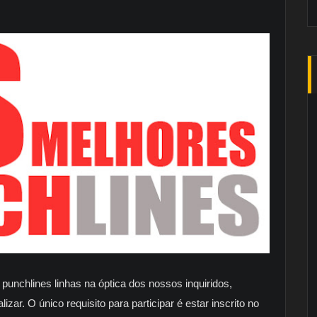
unchlines linhas na óptica dos nossos inquiridos,
zar. O único requisito para participar é estar inscrito no