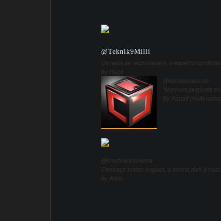
@
Teknik9Milli
Os reais se reconhecem, o espelho confirma
by Hage
@cenasquecurto
“Nenhum pugilista en
By Kadaff (Kalibrados
@cmcblackinkkrew
Conheço tantas linguas, a minha dick é trad
by Alirio