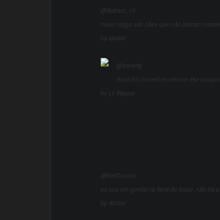
@Sebast_10
meus nigga são cães que não ladram mordem
by abdiel
@Iranetty
Real G’s moved on silence like lasagn
by Lil Wayne
@NelDuardo
eu sou um gorilla na hora do txaco, não há
by Abdiel