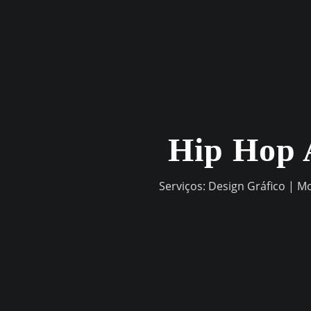
Skip
to
content
Hip Hop 
Serviços: Design Gráfico | M