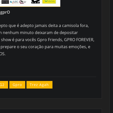
 gprO
pto que é adepto jamais deita a camisola fora,
 em nenhum minuto deixaram de depositar
te show é para vocês Gpro Friends, GPRO FOREVER,
 prepare o seu coração para muitas emoções, e
OS.
G2
Gpro
Trez Agah