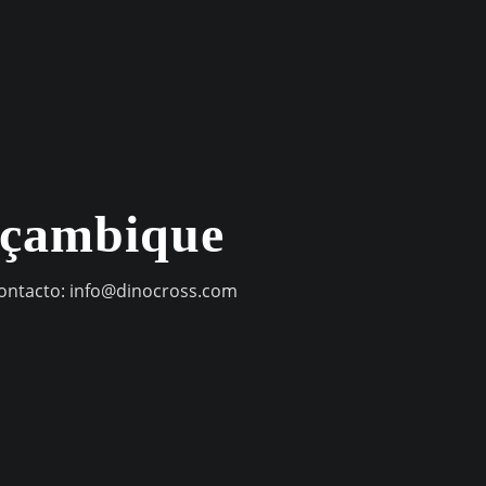
oçambique
contacto:
info@dinocross.com