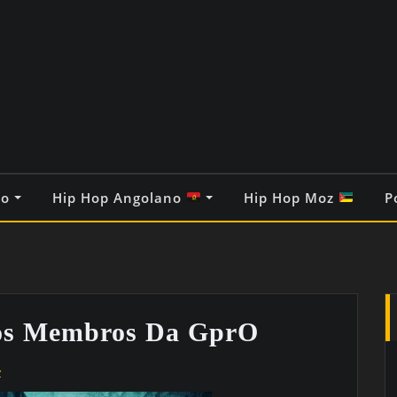
co
Hip Hop Angolano
Hip Hop Moz
P
os Membros Da GprO
z