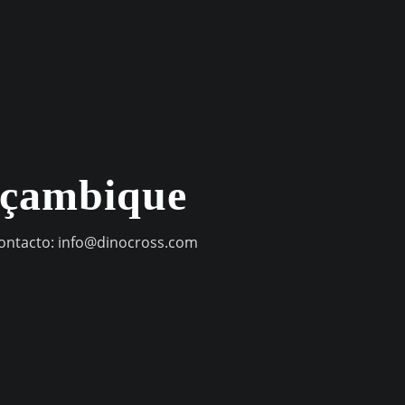
oçambique
contacto:
info@dinocross.com