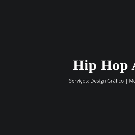
Skip
to
content
Hip Hop 
Serviços: Design Gráfico | M