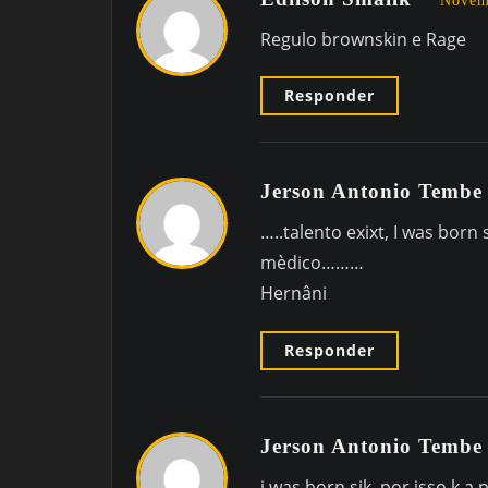
Novem
Regulo brownskin e Rage
Responder
Jerson Antonio Temb
…..talento exixt, I was born 
mèdico………
Hernâni
Responder
Jerson Antonio Temb
i was born sik, por isso k a