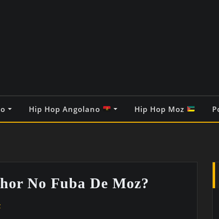
co
Hip Hop Angolano
Hip Hop Moz
P
hor No Fuba De Moz?
z