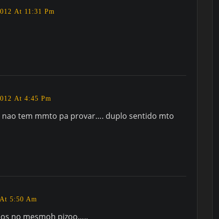
012 At 11:31 Pm
012 At 4:45 Pm
a nao tem mmto pa provar…. duplo sentido mto
 At 5:50 Am
mos no mesmoh pizoo…..