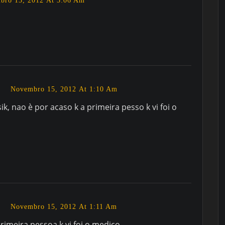
bro 13, 2012 At 3:06 Am
e
Novembro 15, 2012 At 1:10 Am
sik, nao è por acaso k a primeira pesso k vi foi o
e
Novembro 15, 2012 At 1:11 Am
 primeira pessoa k vi foi o medico……,