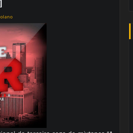
]
golano