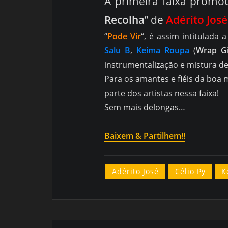
A primeira faixa promoc
Recolha
” de
Adérito José
“
Pode Vir
“, é assim intitulada
Salu B
,
Keima Roupa
(
Wrap G
instrumentalização e mistura d
Para os amantes e fiéis da boa 
parte dos artistas nessa faixa!
Sem mais delongas…
Baixem & Partilhem!!
Adérito José
Célio Py
K