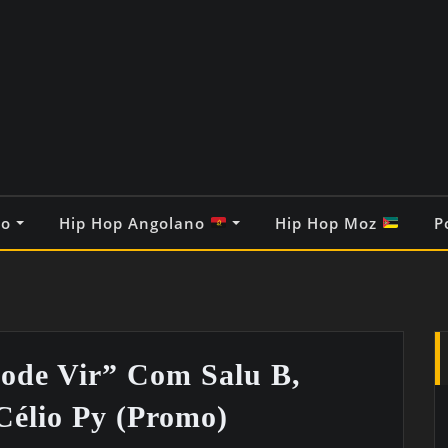
co
Hip Hop Angolano
Hip Hop Moz
P
Pode Vir” Com Salu B,
élio Py (Promo)