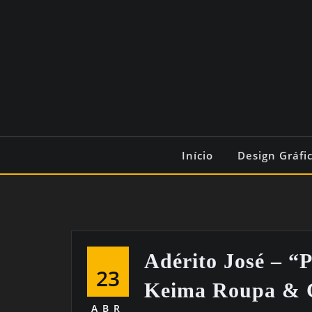
Início
Design Gráfi
Adérito José – “
23
Keima Roupa & C
ABR