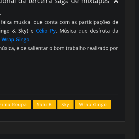
ional da terceira saga de mixtapes “
A
.
 a faixa musical que conta com as participações de
ingo
&
Sky
) e
Célio Py
. Música que desfruta da
e
Wrap Gingo
.
música, é de salientar o bom trabalho realizado por
eima Roupa
Salu B
Sky
Wrap Gingo