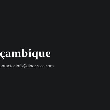
oçambique
contacto:
info@dinocross.com