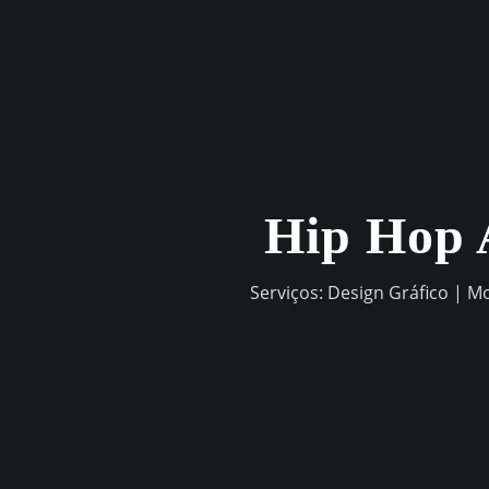
Skip
to
content
Hip Hop 
Serviços: Design Gráfico | M