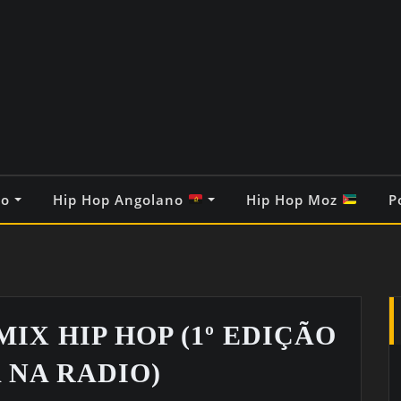
co
Hip Hop Angolano
Hip Hop Moz
P
MIX HIP HOP (1º EDIÇÃO
NA RADIO)