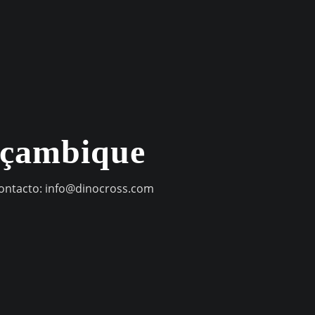
oçambique
contacto:
info@dinocross.com