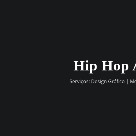
Skip
to
content
Hip Hop 
Serviços: Design Gráfico | M