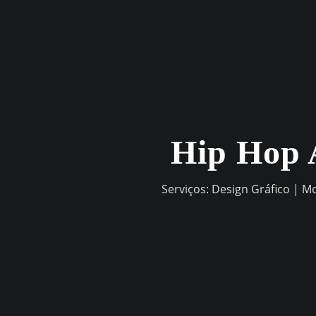
Skip
to
content
Hip Hop 
Serviços: Design Gráfico | M