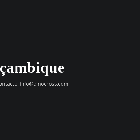
oçambique
contacto:
info@dinocross.com