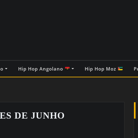
co
Hip Hop Angolano
Hip Hop Moz
P
MES DE JUNHO