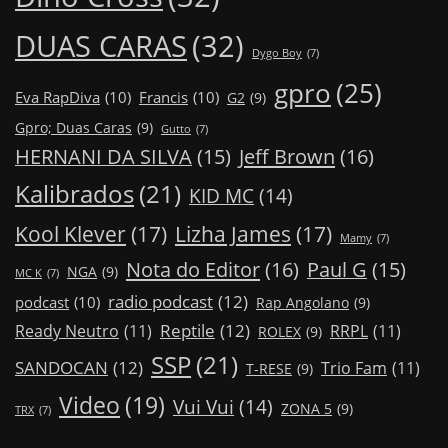
DUAS CARAS
(32)
Dygo Boy
(7)
gpro
(25)
Eva RapDiva
(10)
Francis
(10)
G2
(9)
Gpro; Duas Caras
(9)
Gutto
(7)
Jeff Brown
(16)
HERNANI DA SILVA
(15)
Kalibrados
(21)
KID MC
(14)
Kool Klever
(17)
Lizha James
(17)
Mamy
(7)
Nota do Editor
(16)
Paul G
(15)
NGA
(9)
MC K
(7)
radio podcast
(12)
podcast
(10)
Rap Angolano
(9)
Reptile
(12)
Ready Neutro
(11)
RRPL
(11)
ROLEX
(9)
SSP
(21)
SANDOCAN
(12)
Trio Fam
(11)
T-RESE
(9)
Video
(19)
Vui Vui
(14)
ZONA 5
(9)
TRX
(7)