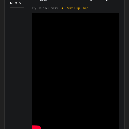
NOV
By
Dino Cross
Mix Hip Hop