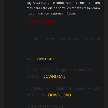
sugestiva 10.10.10 e como estamos a menos de um
mês para este dia de sorte, os rapazes resolveram
nos brindar com algumas músicas.
Download
DJ Dabo Ft Bilimbao Christal lay Low – Sou um Rap
star –
DOWNLOAD
DJ Dabo Ft VA – Ninguem m abusa O
VIDEO –
DOWNLOAD
DJ Dabo – Ninguem m abusa VIDEO
VERSION –
DOWNLOAD
DABO BOYS FAMILY