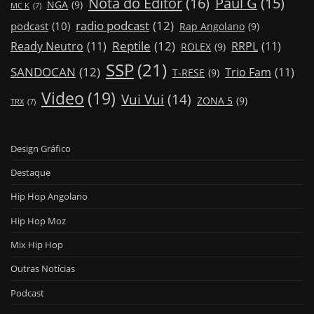
Nota do Editor
(16)
Paul G
(15)
NGA
(9)
MC K
(7)
radio podcast
(12)
podcast
(10)
Rap Angolano
(9)
Reptile
(12)
Ready Neutro
(11)
RRPL
(11)
ROLEX
(9)
SSP
(21)
SANDOCAN
(12)
Trio Fam
(11)
T-RESE
(9)
Video
(19)
Vui Vui
(14)
ZONA 5
(9)
TRX
(7)
Design Gráfico
Destaque
Hip Hop Angolano
Hip Hop Moz
Mix Hip Hop
Outras Notícias
Podcast