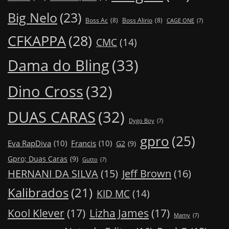
Big Nelo
(23)
Boss Ac
(8)
Boss Alirio
(8)
CAGE ONE
(7)
CFKAPPA
(28)
CMC
(14)
Dama do Bling
(33)
Dino Cross
(32)
DUAS CARAS
(32)
Dygo Boy
(7)
gpro
(25)
Eva RapDiva
(10)
Francis
(10)
G2
(9)
Gpro; Duas Caras
(9)
Gutto
(7)
Jeff Brown
(16)
HERNANI DA SILVA
(15)
Kalibrados
(21)
KID MC
(14)
Kool Klever
(17)
Lizha James
(17)
Mamy
(7)