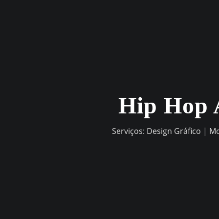
Skip
to
content
Hip Hop 
Serviços: Design Gráfico | M