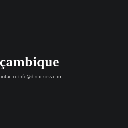
oçambique
contacto:
info@dinocross.com