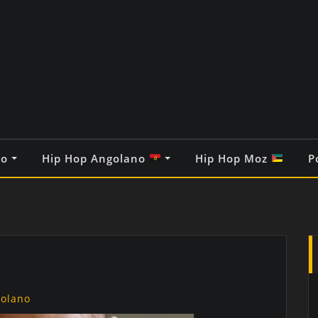
co
Hip Hop Angolano
Hip Hop Moz
P
golano