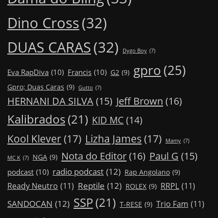
Dino Cross
(32)
DUAS CARAS
(32)
Dygo Boy
(7)
gpro
(25)
Eva RapDiva
(10)
Francis
(10)
G2
(9)
Gpro; Duas Caras
(9)
Gutto
(7)
Jeff Brown
(16)
HERNANI DA SILVA
(15)
Kalibrados
(21)
KID MC
(14)
Kool Klever
(17)
Lizha James
(17)
Mamy
(7)
Nota do Editor
(16)
Paul G
(15)
NGA
(9)
MC K
(7)
radio podcast
(12)
podcast
(10)
Rap Angolano
(9)
Reptile
(12)
Ready Neutro
(11)
RRPL
(11)
ROLEX
(9)
SSP
(21)
SANDOCAN
(12)
Trio Fam
(11)
T-RESE
(9)