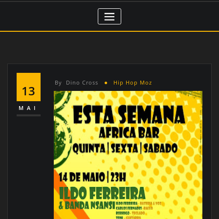
By
Dino Cross
Hip Hop Moz
13
MAI