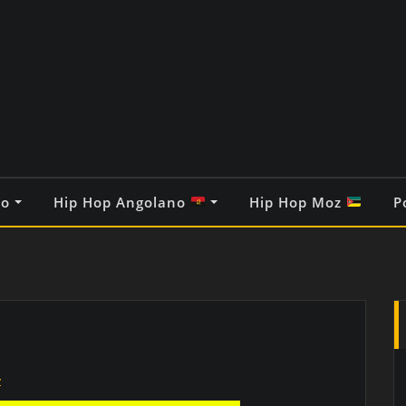
co
Hip Hop Angolano
Hip Hop Moz
P
z