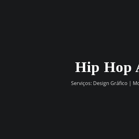
Skip
to
content
Hip Hop 
Serviços: Design Gráfico | M