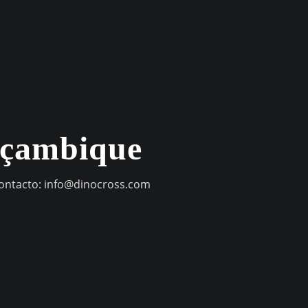
oçambique
contacto:
info@dinocross.com