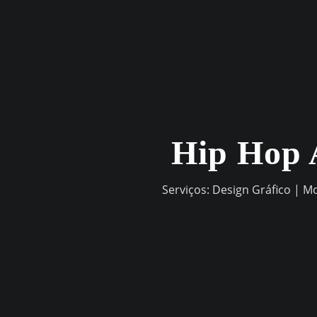
Skip
to
content
Hip Hop 
Serviços: Design Gráfico | M