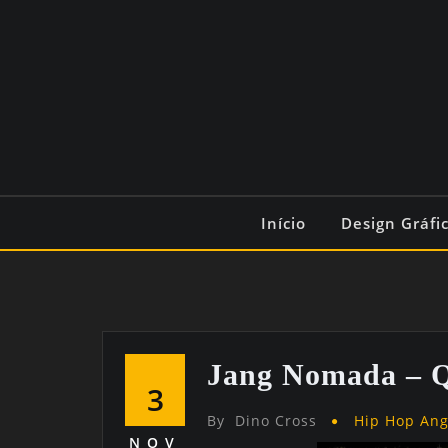
Início
Design Gráfi
Jang Nomada – Q
3
By
Dino Cross
Hip Hop An
NOV