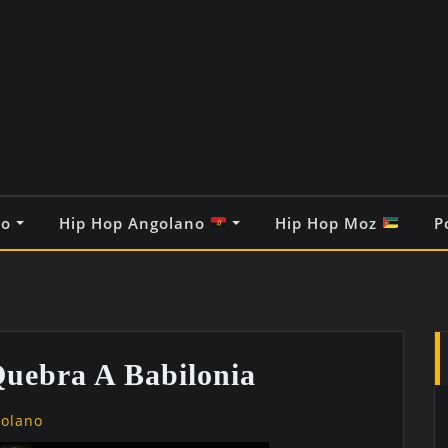
co
Hip Hop Angolano
Hip Hop Moz
P
uebra A Babilonia
golano