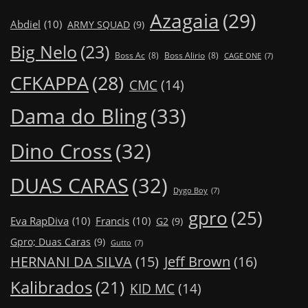
Azagaia
(29)
Abdiel
(10)
ARMY SQUAD
(9)
Big Nelo
(23)
Boss Ac
(8)
Boss Alirio
(8)
CAGE ONE
(7)
CFKAPPA
(28)
CMC
(14)
Dama do Bling
(33)
Dino Cross
(32)
DUAS CARAS
(32)
Dygo Boy
(7)
gpro
(25)
Eva RapDiva
(10)
Francis
(10)
G2
(9)
Gpro; Duas Caras
(9)
Gutto
(7)
Jeff Brown
(16)
HERNANI DA SILVA
(15)
Kalibrados
(21)
KID MC
(14)