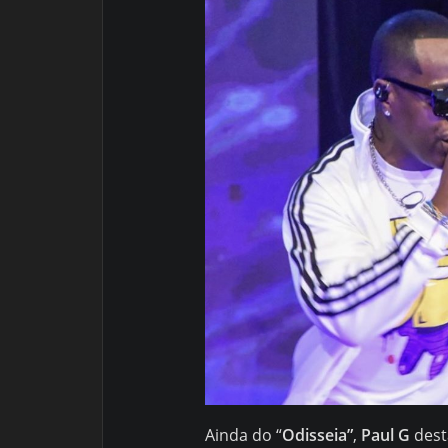
Ainda do “
Odisseia”
,
Paul G
dest