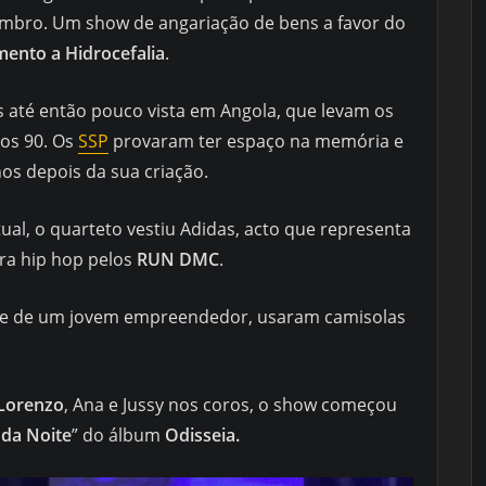
embro. Um show de angariação de bens a favor do
mento a Hidrocefalia
.
s até então pouco vista em Angola, que levam os
os 90. Os
SSP
provaram ter espaço na memória e
os depois da sua criação.
ual, o quarteto vestiu Adidas, acto que representa
ura hip hop pelos
RUN DMC
.
arte de um jovem empreendedor, usaram camisolas
 Lorenzo
, Ana e Jussy nos coros, o show começou
 da Noite
” do álbum
Odisseia.