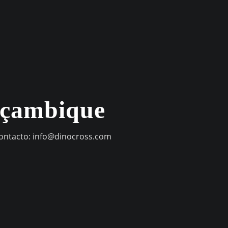
oçambique
contacto:
info@dinocross.com