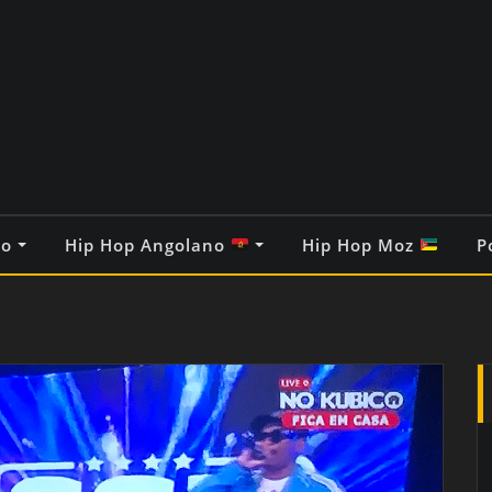
co
Hip Hop Angolano
Hip Hop Moz
P