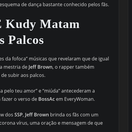
 esquema de dança bastante conhecido pelos fãs.
 E Kudy Matam
s Palcos
es da fofoca” músicas que revelaram que de igual
a mestria de
Jeff Brown
, o rapper também
de subir aos palcos.
uta pelo teu amor” e “miúda” antecederam a
a fazer o verso de
BossAc
em EveryWoman.
ow dos
SSP
,
Jeff Brown
brinda os fãs com um
 o corona vírus, uma oração e mensagem de que