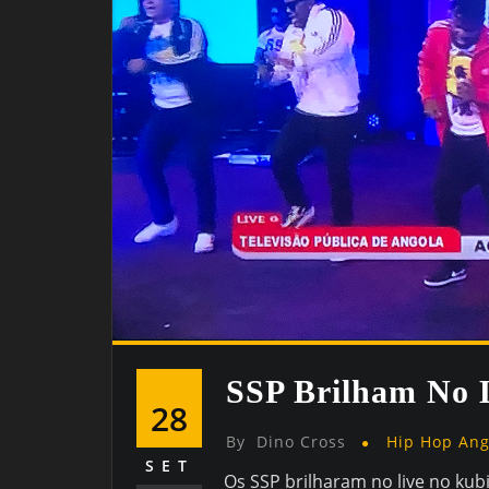
SSP Brilham No 
28
By
Dino Cross
Hip Hop An
SET
Os SSP brilharam no live no kub