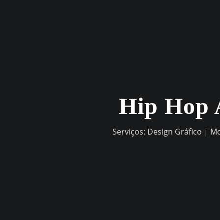
Skip
to
content
Hip Hop 
Serviços: Design Gráfico | M