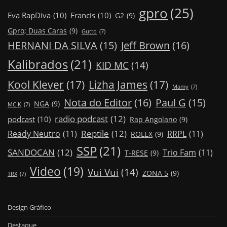
gpro
(25)
Eva RapDiva
(10)
Francis
(10)
G2
(9)
Gpro; Duas Caras
(9)
Gutto
(7)
Jeff Brown
(16)
HERNANI DA SILVA
(15)
Kalibrados
(21)
KID MC
(14)
Kool Klever
(17)
Lizha James
(17)
Mamy
(7)
Nota do Editor
(16)
Paul G
(15)
NGA
(9)
MC K
(7)
radio podcast
(12)
podcast
(10)
Rap Angolano
(9)
Reptile
(12)
Ready Neutro
(11)
RRPL
(11)
ROLEX
(9)
SSP
(21)
SANDOCAN
(12)
Trio Fam
(11)
T-RESE
(9)
Video
(19)
Vui Vui
(14)
ZONA 5
(9)
TRX
(7)
Design Gráfico
Destaque