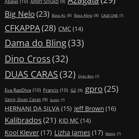
Abdiel
(10)
ARMY SQUAD
(9)
Big Nelo
(23)
Boss Ac
(8)
Boss Alirio
(8)
CAGE ONE
(7)
CFKAPPA
(28)
CMC
(14)
Dama do Bling
(33)
Dino Cross
(32)
DUAS CARAS
(32)
Dygo Boy
(7)
gpro
(25)
Eva RapDiva
(10)
Francis
(10)
G2
(9)
Gpro; Duas Caras
(9)
Gutto
(7)
Jeff Brown
(16)
HERNANI DA SILVA
(15)
Kalibrados
(21)
KID MC
(14)
Kool Klever
(17)
Lizha James
(17)
Mamy
(7)