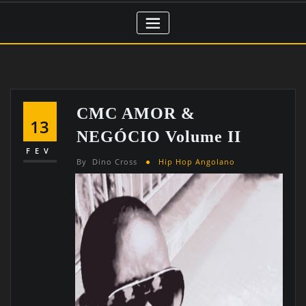
CMC AMOR &
13
NEGÓCIO Volume II
FEV
By
Dino Cross
Hip Hop Angolano