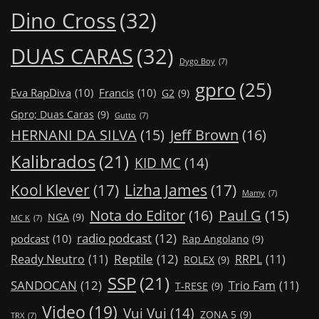
Dino Cross
(32)
DUAS CARAS
(32)
Dygo Boy
(7)
gpro
(25)
Eva RapDiva
(10)
Francis
(10)
G2
(9)
Gpro; Duas Caras
(9)
Gutto
(7)
Jeff Brown
(16)
HERNANI DA SILVA
(15)
Kalibrados
(21)
KID MC
(14)
Kool Klever
(17)
Lizha James
(17)
Mamy
(7)
Nota do Editor
(16)
Paul G
(15)
NGA
(9)
MC K
(7)
radio podcast
(12)
podcast
(10)
Rap Angolano
(9)
Reptile
(12)
Ready Neutro
(11)
RRPL
(11)
ROLEX
(9)
SSP
(21)
SANDOCAN
(12)
Trio Fam
(11)
T-RESE
(9)
Video
(19)
Vui Vui
(14)
ZONA 5
(9)
TRX
(7)