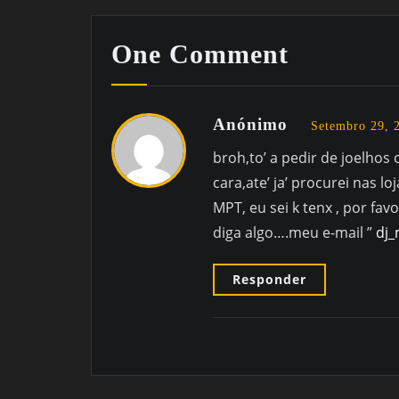
One Comment
Anónimo
Setembro 29, 
broh,to’ a pedir de joelhos
cara,ate’ ja’ procurei nas 
MPT, eu sei k tenx , por fav
diga algo….meu e-mail ”
dj
Responder