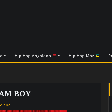
co
Hip Hop Angolano
Hip Hop Moz
P
AM BOY
golano