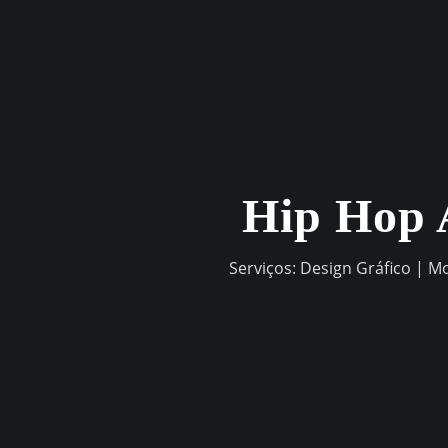
Skip
to
content
Hip Hop 
Serviços: Design Gráfico | M