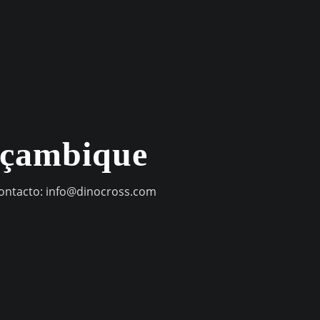
oçambique
contacto:
info@dinocross.com