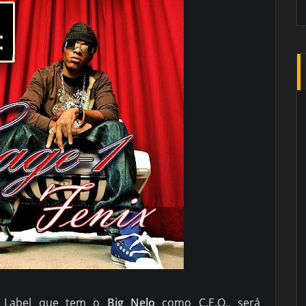
a Label que tem o
Big Nelo
como C.E.O., será