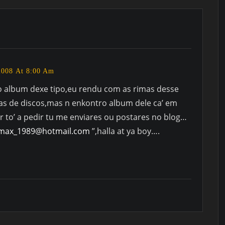
2008 At 8:00 Am
 o album dexe tipo,eu rendu com as rimas desse
lojas de discos,mas n enkontro album dele ca’ em
or to’ a pedir tu me enviares ou postares no blog…
_max_1989@hotmail.com
”,halla at ya boy….