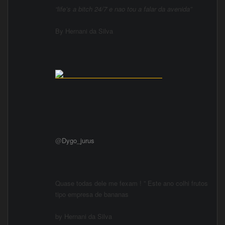
“life’s a bitch 24/7 e nao tou a falar da avenida”
By Hernani da Silva
@
Dygo_jurus
Quase todas dele me fexam ! ” Este ano colhi frutos
tipo empresa de bananas
by Hernani da Silva