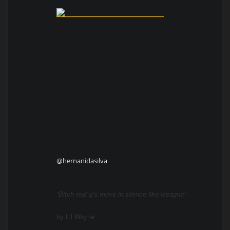
@hernanidasilva
“Bitch real g’s move in silence like lasagna”
by Lil Wayne