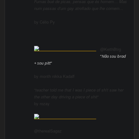
Fumas bué de picas, pensas que és homem… Mas
num passas d’um gay atrofiado que lhe comem…
by Célio Py
@KeithBtrg
“
Não sou brad
+ sou pitt
“
by month nikka Kadaff
“
teacher told me that I was I piece of sh!t saw her
the other day driving a piece of shit
“
by rozay
@therealSagaz