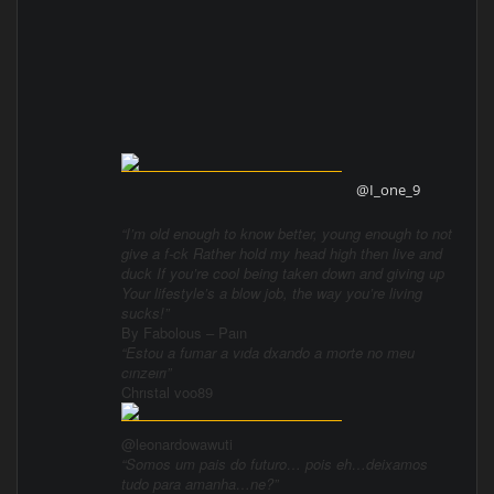
@I_one_9
“I’m old enough to know better, young enough to not
give a f-ck Rather hold my head high then live and
duck If you’re cool being taken down and giving up
Your lifestyle’s a blow job, the way you’re living
sucks!”
By Fabolous – Paın
“Estou a fumar a vıda dxando a morte no meu
cınzeırı”
Chrıstal voo89
@leonardowawuti
“Somos um pais do futuro… pois eh…deixamos
tudo para amanha…ne?”