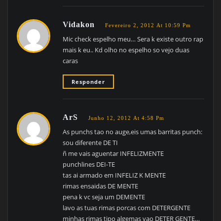
Vidakon
Fevereiro 2, 2012 At 10:59 Pm
Mic check espelho meu… Sera k existe outro rap
mais k eu.. Kd olho no espelho so vejo duas
caras
Responder
ArS
Junho 12, 2012 At 4:58 Pm
As punchs tao no auge,eis umas barritas punch:
sou diferente DE TI
ñ me vais aguentar INFELIZMENTE
punchlines DEI-TE
tas ai armado em INFELIZ K MENTE
rimas ensaidas DE MENTE
pena k vc seja um DEMENTE
lavo as tuas rimas porcas com DETERGENTE
minhas rimas tipo algemas vao DETER GENTE…