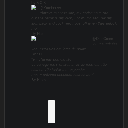
by MC K
@Karabauss
“Always in some shit, my abdomen is the
clipThe barrel is my dick, uncircumcised Pull my
skin back and cock me, I bust off when they unlock
me”
By Nas
@DinoCross
“
eu ensardinho-
vos, meto-vos em latas de atum
“
By 3H
“
em chamas tipo carvão
eu carrego mc’s muitos atras do meu car vão
eles cá vão tentar me responder
mas a próxima cepultura eles cavam
“
By Kloro