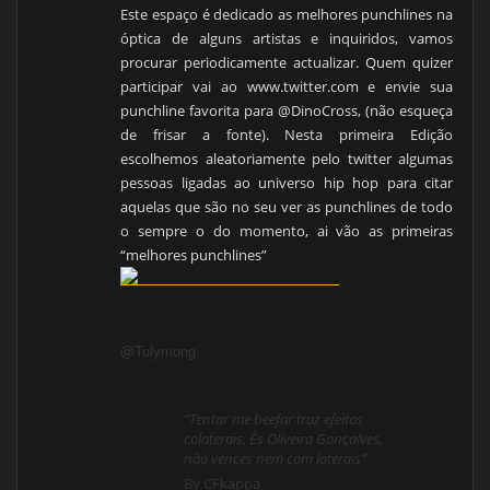
Este espaço é dedicado as melhores punchlines na
óptica de alguns artistas e inquiridos, vamos
procurar periodicamente actualizar. Quem quizer
participar vai ao www.twitter.com e envie sua
punchline favorita para @DinoCross, (não esqueça
de frisar a fonte). Nesta primeira Edição
escolhemos aleatoriamente pelo twitter algumas
pessoas ligadas ao universo hip hop para citar
aquelas que são no seu ver as punchlines de todo
o sempre o do momento, ai vão as primeiras
“melhores punchlines”
@Tulymong
“Tentar me beefar traz efeitos
colaterais, És Oliveira Gonçalves,
não vences nem com laterais”
By CFkappa