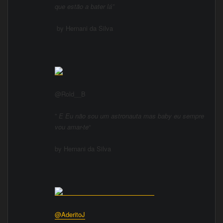
que estão a bater lá”
b
y Hernani da Silva
@Rold__B
”
E Eu não sou um astronauta mas baby eu sempre
vou amar-te
“
by Hernani da Silva
@AderitoJ