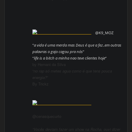
@K9_MOZ
“
a vida é uma merda mas Deus é que a fez..em outras
palavras o gajo cagou pra nós
“
“
life is a bitch a minha nao teve clientes hoje
“
by Hernani da Silva
“
no rap só metes agua como é que tens pouca
ener
gia?
“
By Trickz
@cenasquecurto
“Vocês deviam fazer um show na Rocha, ouvi dizer