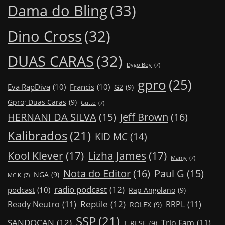
Dama do Bling
(33)
Dino Cross
(32)
DUAS CARAS
(32)
Dygo Boy
(7)
gpro
(25)
Eva RapDiva
(10)
Francis
(10)
G2
(9)
Gpro; Duas Caras
(9)
Gutto
(7)
Jeff Brown
(16)
HERNANI DA SILVA
(15)
Kalibrados
(21)
KID MC
(14)
Kool Klever
(17)
Lizha James
(17)
Mamy
(7)
Nota do Editor
(16)
Paul G
(15)
NGA
(9)
MC K
(7)
radio podcast
(12)
podcast
(10)
Rap Angolano
(9)
Reptile
(12)
Ready Neutro
(11)
RRPL
(11)
ROLEX
(9)
SSP
(21)
SANDOCAN
(12)
Trio Fam
(11)
T-RESE
(9)