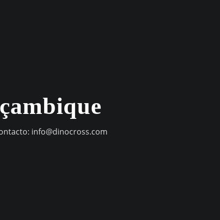
oçambique
contacto:
info@dinocross.com