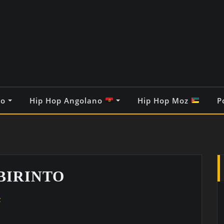
co
Hip Hop Angolano
Hip Hop Moz
P
BIRINTO
z