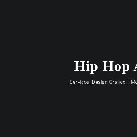
Skip
to
content
Hip Hop 
Serviços: Design Gráfico | M