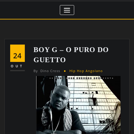
BOY G – O PURO DO
24
GUETTO
OUT
By
Dino Cross
Hip Hop Angolano