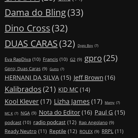
Dama do Bling
(33)
Dino Cross
(32)
DUAS CARAS
(32)
Dygo Boy
(7)
gpro
(25)
Eva RapDiva
(10)
Francis
(10)
G2
(9)
Gpro; Duas Caras
(9)
Gutto
(7)
Jeff Brown
(16)
HERNANI DA SILVA
(15)
Kalibrados
(21)
KID MC
(14)
Kool Klever
(17)
Lizha James
(17)
Mamy
(7)
Nota do Editor
(16)
Paul G
(15)
NGA
(9)
MC K
(7)
radio podcast
(12)
podcast
(10)
Rap Angolano
(9)
Reptile
(12)
Ready Neutro
(11)
RRPL
(11)
ROLEX
(9)