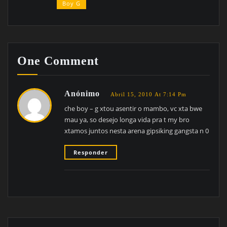
Boy G
One Comment
Anónimo
Abril 15, 2010 At 7:14 Pm
che boy – g xtou asentir o mambo, vc xta bwe
mau ya, so desejo longa vida pra t my bro
xtamos juntos nesta arena gipsiking gangsta n 0
Responder