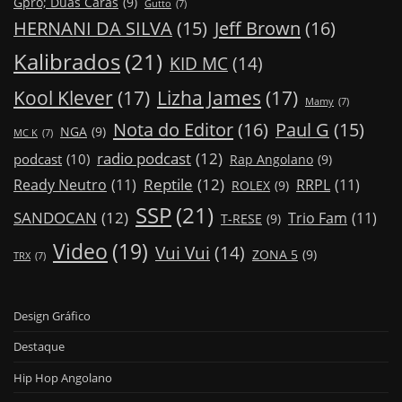
Gpro; Duas Caras
(9)
Gutto
(7)
Jeff Brown
(16)
HERNANI DA SILVA
(15)
Kalibrados
(21)
KID MC
(14)
Kool Klever
(17)
Lizha James
(17)
Mamy
(7)
Nota do Editor
(16)
Paul G
(15)
NGA
(9)
MC K
(7)
radio podcast
(12)
podcast
(10)
Rap Angolano
(9)
Reptile
(12)
Ready Neutro
(11)
RRPL
(11)
ROLEX
(9)
SSP
(21)
SANDOCAN
(12)
Trio Fam
(11)
T-RESE
(9)
Video
(19)
Vui Vui
(14)
ZONA 5
(9)
TRX
(7)
Design Gráfico
Destaque
Hip Hop Angolano