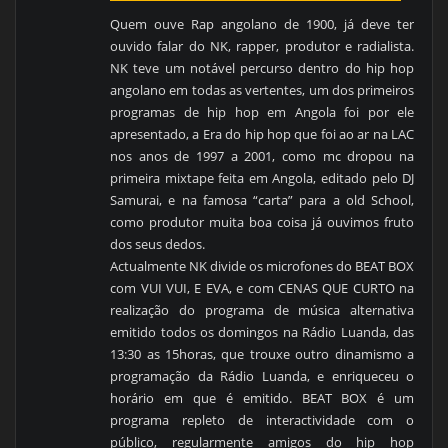
Quem ouve Rap angolano de 1900, já deve ter
ouvido falar do NK, rapper, produtor e radialista.
NK teve um notável percurso dentro do hip hop
angolano em todas as vertentes, um dos primeiros
programas de hip hop em Angola foi por ele
apresentado, a Era do hip hop que foi ao ar na LAC
nos anos de 1997 a 2001, como mc dropou na
primeira mixtape feita em Angola, editado pelo DJ
Samurai, e na famosa “carta” para a old School,
como produtor muita boa coisa já ouvimos fruto
dos seus dedos.
Actualmente NK divide os microfones do BEAT BOX
com VUI VUI, E EVA, e com CENAS QUE CURTO na
realização do programa de música alternativa
emitido todos os domingos na Rádio Luanda, das
13:30 as 15horas, que trouxe outro dinamismo a
programação da Rádio Luanda, e enriqueceu o
horário em que é emitido. BEAT BOX é um
programa repleto de interactividade com o
público, regularmente amigos do hip hop