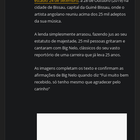
estádio 24 de Setembro
, a 28 de Outubro (2019) na
cidade de Bissau, capital da Guiné Bissau, onde o
artista angolano reuniu acima dos 25 mil adeptos
da sua música.
A lenda simplesmente arrasou, fazendo jus ao seu
estatuto de majestade, 25 mil pessoas gritaram e
cantaram com Big Nelo, clássicos do seu vasto
reportório de uma carreira que já leva 25 anos.
As imagens completam os texto e confirmam as
afirmações de Big Nelo quando diz “Fui muito bem
recebido, só tenho mesmo que agradecer pelo
carinho”