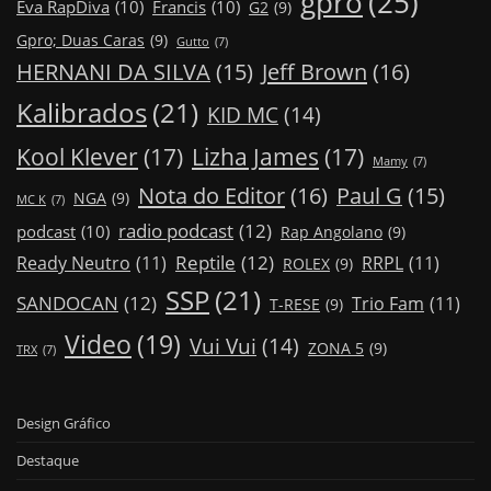
gpro
(25)
Eva RapDiva
(10)
Francis
(10)
G2
(9)
Gpro; Duas Caras
(9)
Gutto
(7)
Jeff Brown
(16)
HERNANI DA SILVA
(15)
Kalibrados
(21)
KID MC
(14)
Kool Klever
(17)
Lizha James
(17)
Mamy
(7)
Nota do Editor
(16)
Paul G
(15)
NGA
(9)
MC K
(7)
radio podcast
(12)
podcast
(10)
Rap Angolano
(9)
Reptile
(12)
Ready Neutro
(11)
RRPL
(11)
ROLEX
(9)
SSP
(21)
SANDOCAN
(12)
Trio Fam
(11)
T-RESE
(9)
Video
(19)
Vui Vui
(14)
ZONA 5
(9)
TRX
(7)
Design Gráfico
Destaque