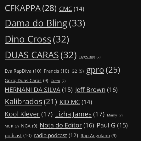
CFKAPPA
(28)
CMC
(14)
Dama do Bling
(33)
Dino Cross
(32)
DUAS CARAS
(32)
Dygo Boy
(7)
gpro
(25)
Eva RapDiva
(10)
Francis
(10)
G2
(9)
Gpro; Duas Caras
(9)
Gutto
(7)
Jeff Brown
(16)
HERNANI DA SILVA
(15)
Kalibrados
(21)
KID MC
(14)
Kool Klever
(17)
Lizha James
(17)
Mamy
(7)
Nota do Editor
(16)
Paul G
(15)
NGA
(9)
MC K
(7)
radio podcast
(12)
podcast
(10)
Rap Angolano
(9)