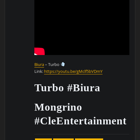
Biura
– Turbo
Link:
https://youtu.be/gMclf5bVDmY
Turbo #Biura
Mongrino
#CleEntertainment