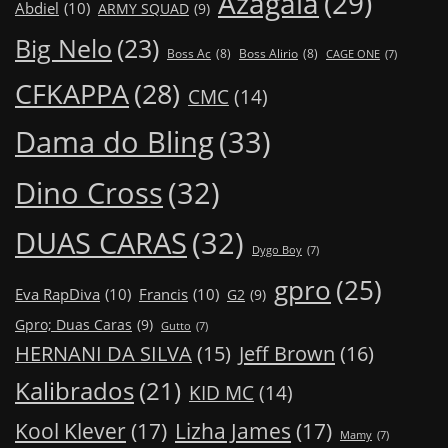
Azagaia
(29)
Abdiel
(10)
ARMY SQUAD
(9)
Big Nelo
(23)
Boss Ac
(8)
Boss Alirio
(8)
CAGE ONE
(7)
CFKAPPA
(28)
CMC
(14)
Dama do Bling
(33)
Dino Cross
(32)
DUAS CARAS
(32)
Dygo Boy
(7)
gpro
(25)
Eva RapDiva
(10)
Francis
(10)
G2
(9)
Gpro; Duas Caras
(9)
Gutto
(7)
Jeff Brown
(16)
HERNANI DA SILVA
(15)
Kalibrados
(21)
KID MC
(14)
Kool Klever
(17)
Lizha James
(17)
Mamy
(7)