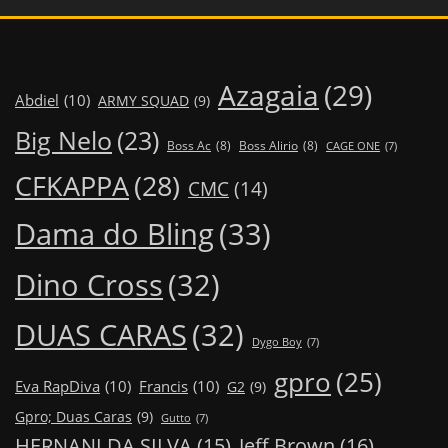
Azagaia
(29)
Abdiel
(10)
ARMY SQUAD
(9)
Big Nelo
(23)
Boss Ac
(8)
Boss Alirio
(8)
CAGE ONE
(7)
CFKAPPA
(28)
CMC
(14)
Dama do Bling
(33)
Dino Cross
(32)
DUAS CARAS
(32)
Dygo Boy
(7)
gpro
(25)
Eva RapDiva
(10)
Francis
(10)
G2
(9)
Gpro; Duas Caras
(9)
Gutto
(7)
Jeff Brown
(16)
HERNANI DA SILVA
(15)