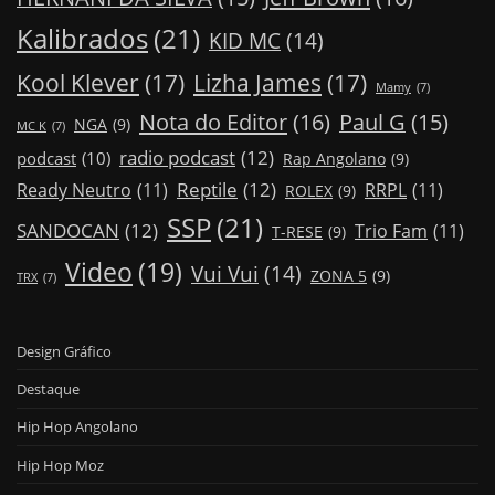
Kalibrados
(21)
KID MC
(14)
Kool Klever
(17)
Lizha James
(17)
Mamy
(7)
Nota do Editor
(16)
Paul G
(15)
NGA
(9)
MC K
(7)
radio podcast
(12)
podcast
(10)
Rap Angolano
(9)
Reptile
(12)
Ready Neutro
(11)
RRPL
(11)
ROLEX
(9)
SSP
(21)
SANDOCAN
(12)
Trio Fam
(11)
T-RESE
(9)
Video
(19)
Vui Vui
(14)
ZONA 5
(9)
TRX
(7)
Design Gráfico
Destaque
Hip Hop Angolano
Hip Hop Moz