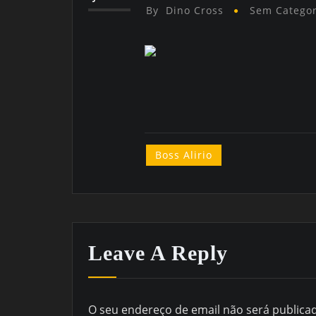
By
Dino Cross
Sem Categor
Boss Alirio
Leave A Reply
O seu endereço de email não será publica