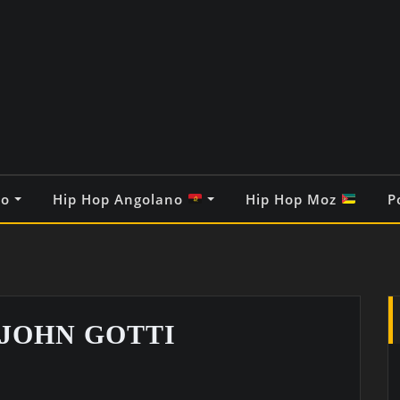
co
Hip Hop Angolano
Hip Hop Moz
P
 JOHN GOTTI