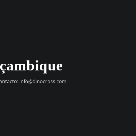
oçambique
contacto:
info@dinocross.com