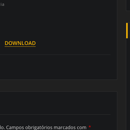
ia
DOWNLOAD
do.
Campos obrigatórios marcados com
*