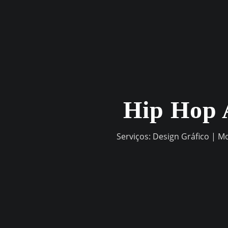
Skip
to
content
Hip Hop 
Serviços: Design Gráfico | M