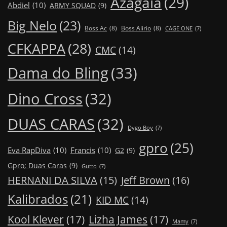
Azagaia
(29)
Abdiel
(10)
ARMY SQUAD
(9)
Big Nelo
(23)
Boss Ac
(8)
Boss Alirio
(8)
CAGE ONE
(7)
CFKAPPA
(28)
CMC
(14)
Dama do Bling
(33)
Dino Cross
(32)
DUAS CARAS
(32)
Dygo Boy
(7)
gpro
(25)
Eva RapDiva
(10)
Francis
(10)
G2
(9)
Gpro; Duas Caras
(9)
Gutto
(7)
Jeff Brown
(16)
HERNANI DA SILVA
(15)
Kalibrados
(21)
KID MC
(14)
Kool Klever
(17)
Lizha James
(17)
Mamy
(7)