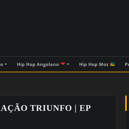
co
Hip Hop Angolano
Hip Hop Moz
P
AÇÃO TRIUNFO | EP