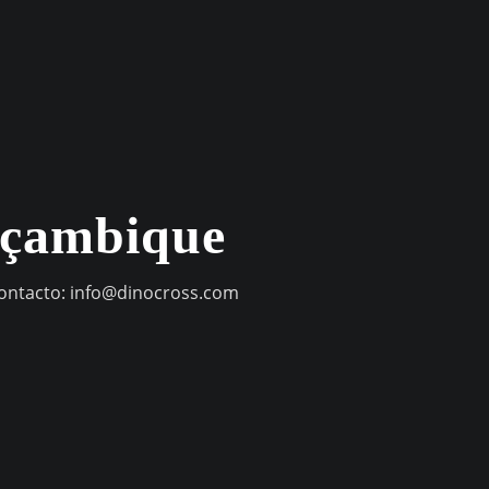
oçambique
contacto:
info@dinocross.com