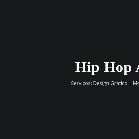
Skip
to
content
Hip Hop 
Serviços: Design Gráfico | M