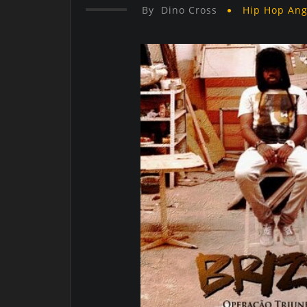
By
Dino Cross
Hip Hop An