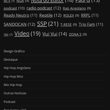
Paul G
(15)
NGA
(9)
MC K
(7)
radio podcast
(12)
podcast
(10)
Rap Angolano
(9)
Reptile
(12)
Ready Neutro
(11)
RRPL
(11)
ROLEX
(9)
SSP
(21)
SANDOCAN
(12)
Trio Fam
(11)
T-RESE
(9)
Video
(19)
Vui Vui
(14)
ZONA 5
(9)
TRX
(7)
Design Gráfico
Destaque
Hip Hop Angolano
Hip Hop Moz
Mix Hip Hop
Outras Notícias
Podcast