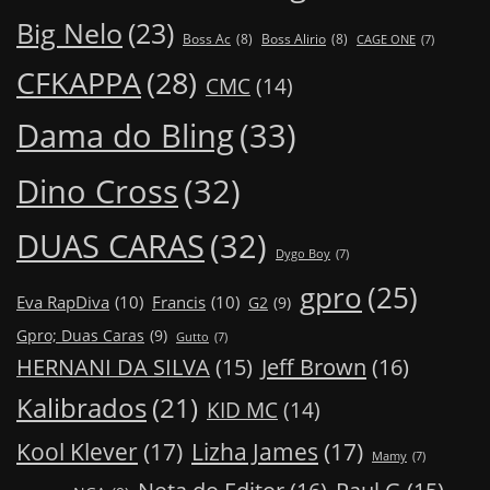
Big Nelo
(23)
Boss Ac
(8)
Boss Alirio
(8)
CAGE ONE
(7)
CFKAPPA
(28)
CMC
(14)
Dama do Bling
(33)
Dino Cross
(32)
DUAS CARAS
(32)
Dygo Boy
(7)
gpro
(25)
Eva RapDiva
(10)
Francis
(10)
G2
(9)
Gpro; Duas Caras
(9)
Gutto
(7)
Jeff Brown
(16)
HERNANI DA SILVA
(15)
Kalibrados
(21)
KID MC
(14)
Kool Klever
(17)
Lizha James
(17)
Mamy
(7)
Nota do Editor
(16)