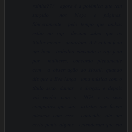
rainha??? agora é a polémica que tem
surgido nos blogs e páginas.
Sinceramente pelo tempo que ambas
estão no rap deviam saber que os
títulos menos importam. A Eva tem feito
um bom trabalho elevando o rap feito
por mulheres, concordo plenamente
com a observação do Hostil, quando
diz que a Eva lança uma música com o
título sexo, damas e drogas, e depois
vai vender com o NGA e os seus
compadres que são artistas que fazem
músicas com esse conteúdo, até um
certo ponto alguns entenderam que ela