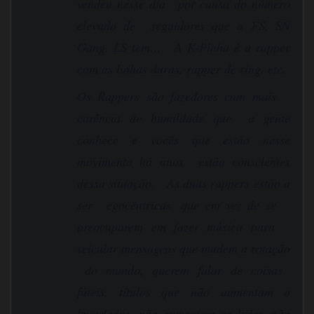
vendeu nesse dia por causa do número
elevado de seguidores que a FS, SN
Gang, LS tem… A K-Pinha é a rapper
com as linhas duras, rapper de ring, etc.
Os Rappers são fazedores com mais
carência de humildade que a gente
conhece e vocês que estão nesse
movimento há anos estão conscientes
dessa situação. As duas rappers estão a
ser egocêntricas, que em vez de se
preocuparem em fazer música para
veicular mensagens que mudem a rotação
do mundo, querem falar de coisas
fúteis, títulos que não aumentam o
knowledge, não aumentam as lirics, não