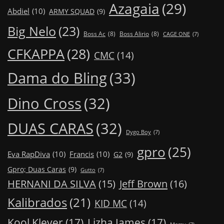
Azagaia
(29)
Abdiel
(10)
ARMY SQUAD
(9)
Big Nelo
(23)
Boss Ac
(8)
Boss Alirio
(8)
CAGE ONE
(7)
CFKAPPA
(28)
CMC
(14)
Dama do Bling
(33)
Dino Cross
(32)
DUAS CARAS
(32)
Dygo Boy
(7)
gpro
(25)
Eva RapDiva
(10)
Francis
(10)
G2
(9)
Gpro; Duas Caras
(9)
Gutto
(7)
Jeff Brown
(16)
HERNANI DA SILVA
(15)
Kalibrados
(21)
KID MC
(14)
Kool Klever
(17)
Lizha James
(17)