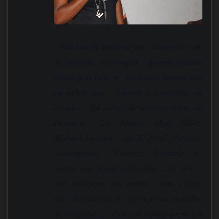
“Não sou lá muito de me importar com
as pessoas, sei elogiar quando trazem
mensagens boas e criticarei sempre que
eu achar que fizeram o contrário ou
errado. Há obras de artistas como de
Beyoncé, Lil Mama, Miss Elliot,
Michael Jackson, Jay Z, 2PAC, Picasso,
Shakespeare, Camões, Pepetela e
outros que foram criticadas… só pra
que coloquem em mente uma crítica
não desvaloriza o esforço ou trabalho
de ninguém… Eva e K-Pinha quem é a