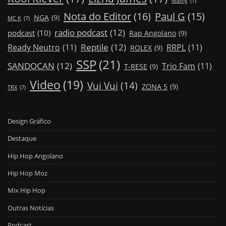
Mamy
(7)
Nota do Editor
(16)
Paul G
(15)
NGA
(9)
MC K
(7)
radio podcast
(12)
podcast
(10)
Rap Angolano
(9)
Reptile
(12)
Ready Neutro
(11)
RRPL
(11)
ROLEX
(9)
SSP
(21)
SANDOCAN
(12)
Trio Fam
(11)
T-RESE
(9)
Video
(19)
Vui Vui
(14)
ZONA 5
(9)
TRX
(7)
Design Gráfico
Destaque
Hip Hop Angolano
Hip Hop Moz
Mix Hip Hop
Outras Notícias
Podcast