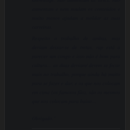
aumentam e nem mudam os conteúdos e
muito menos ajudam a moldar as suas
carreiras.
Respeito o trabalho de ambas, mas
deviam deixar-se de tretas, rap está a
parecer um congo e isso não é bom para
cultura… as duas deviam/ devem se focar
mais no trabalho, porque ainda há muito
para se fazer e dar, e os que nos colocam
em cima (os famosos fãs), são os mesmos
que nos colocam para baixo…
Obrigado.”