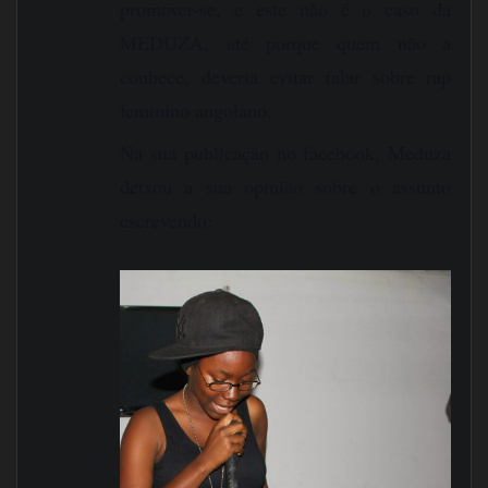
promover-se, e este não é o caso da
MEDUZA, até porque quem não a
conhece, deveria evitar falar sobre rap
feminino angolano.
Na sua publicação no facebook, Meduza
deixou a sua opinião sobre o assunto
escrevendo: