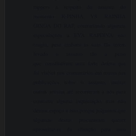
rappers a respeito do assunto do
momento K-PINHA VS RAINHA
GINGA DO RAP, contrariando algumas
especulações a EVA RAPDIVA não
reagiu, pese embora as suas fãs terem
levado o assunto tão a peito
que constituíram uma forte defesa que
foi visível nos comentários em massa nas
publicações sobre o assunto, muitas
outras artistas até recorreram a nós para
contestar alguma inquietação, mas não
demos espaço a isso porque julgamos que
algumas destas procuravam querer
aproveitar-se da situação para auto