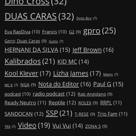
Dino Cross
(32)
DUAS CARAS
(32)
Dygo Boy
(7)
gpro
(25)
Eva RapDiva
(10)
Francis
(10)
G2
(9)
Gpro; Duas Caras
(9)
Gutto
(7)
Jeff Brown
(16)
HERNANI DA SILVA
(15)
Kalibrados
(21)
KID MC
(14)
Kool Klever
(17)
Lizha James
(17)
Mamy
(7)
Nota do Editor
(16)
Paul G
(15)
NGA
(9)
MC K
(7)
radio podcast
(12)
podcast
(10)
Rap Angolano
(9)
Reptile
(12)
Ready Neutro
(11)
RRPL
(11)
ROLEX
(9)
SSP
(21)
SANDOCAN
(12)
Trio Fam
(11)
T-RESE
(9)
Video
(19)
Vui Vui
(14)
ZONA 5
(9)
TRX
(7)