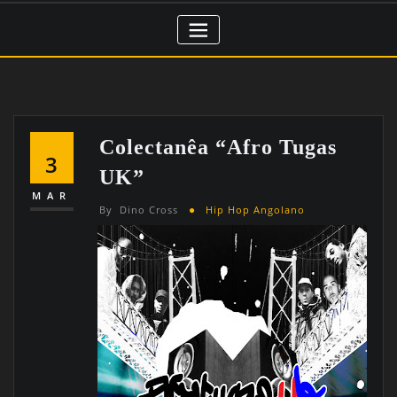
Colectanêa “Afro Tugas
3
UK”
MAR
By
Dino Cross
Hip Hop Angolano