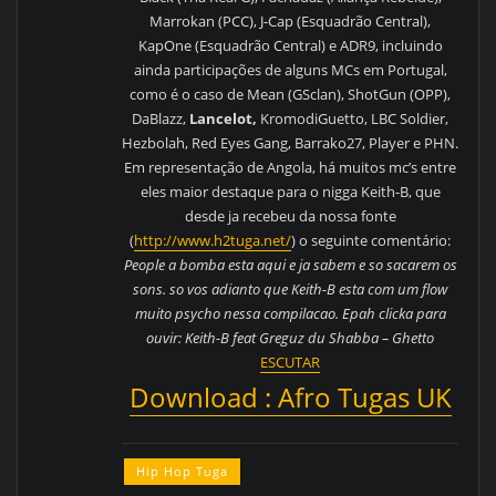
Marrokan (PCC), J-Cap (Esquadrão Central),
KapOne (Esquadrão Central) e ADR9, incluindo
ainda participações de alguns MCs em Portugal,
como é o caso de Mean (GSclan), ShotGun (OPP),
DaBlazz,
Lancelot,
KromodiGuetto, LBC Soldier,
Hezbolah, Red Eyes Gang, Barrako27, Player e PHN.
Em representação de Angola, há muitos mc’s entre
eles maior destaque para o nigga Keith-B, que
desde ja recebeu da nossa fonte
(
http://www.h2tuga.net/
) o seguinte comentário:
People a bomba esta aqui e ja sabem e so sacarem os
sons. so vos adianto que Keith-B esta com um flow
muito psycho nessa compilacao. Epah clicka para
ouvir: Keith-B feat Greguz du Shabba – Ghetto
ESCUTAR
Download : Afro Tugas UK
Hip Hop Tuga