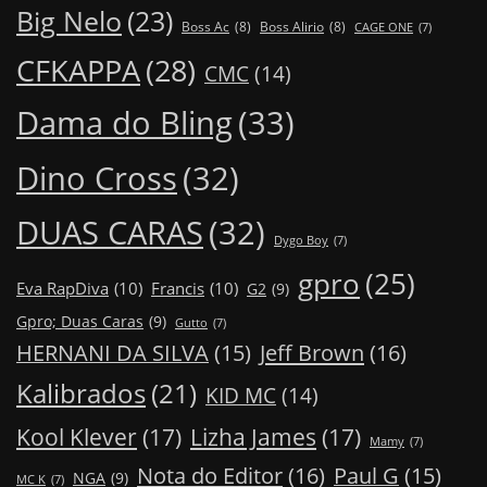
Big Nelo
(23)
Boss Ac
(8)
Boss Alirio
(8)
CAGE ONE
(7)
CFKAPPA
(28)
CMC
(14)
Dama do Bling
(33)
Dino Cross
(32)
DUAS CARAS
(32)
Dygo Boy
(7)
gpro
(25)
Eva RapDiva
(10)
Francis
(10)
G2
(9)
Gpro; Duas Caras
(9)
Gutto
(7)
Jeff Brown
(16)
HERNANI DA SILVA
(15)
Kalibrados
(21)
KID MC
(14)
Kool Klever
(17)
Lizha James
(17)
Mamy
(7)
Nota do Editor
(16)
Paul G
(15)
NGA
(9)
MC K
(7)