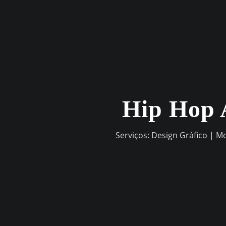
Skip
to
content
Hip Hop 
Serviços: Design Gráfico | M