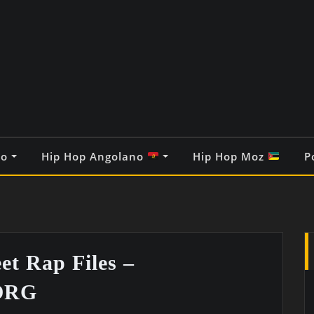
co
Hip Hop Angolano
Hip Hop Moz
P
et Rap Files –
ORG