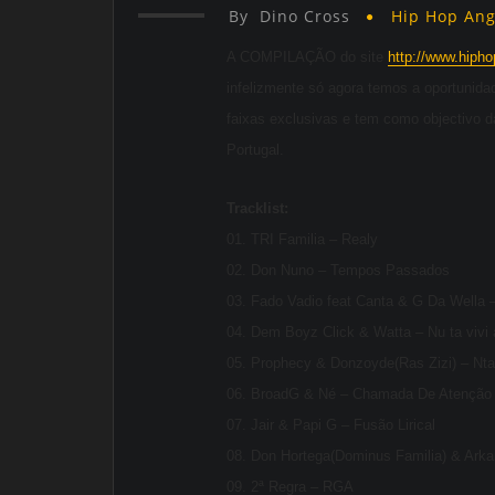
By
Dino Cross
Hip Hop An
A COMPILAÇÃO do site
http://www.hipho
infelizmente só agora temos a oportunidad
faixas exclusivas e tem como objectivo d
Portugal.
Tracklist:
01. TRI Familia – Realy
02. Don Nuno – Tempos Passados
03. Fado Vadio feat Canta & G Da Wella – 
04. Dem Boyz Click & Watta – Nu ta vivi
05. Prophecy & Donzoyde(Ras Zizi) – N
06. BroadG & Né – Chamada De Atenção
07. Jair & Papi G – Fusão Lirical
08. Don Hortega(Dominus Familia) & Arka
09. 2ª Regra – RGA