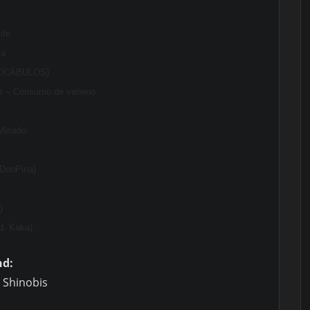
ife
ca
TVOCÁBULOS)
te – Consumo de veneno
 Minado
 DonPina)
)
d. Kaka)
nd:
i Shinobis