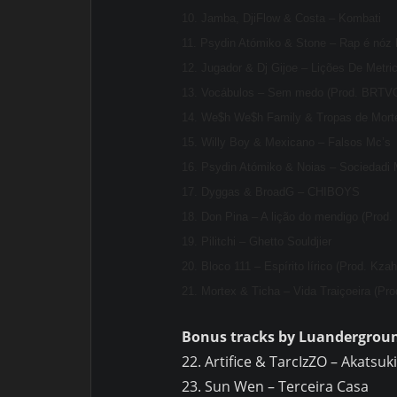
10. Jamba, DjiFlow & Costa – Kombati
11. Psydin Atómiko & Stone – Rap é nóz l
12. Jugador & Dj Gijoe – Lições De Metri
13. Vocábulos – Sem medo (Prod. BR
14. We$h We$h Family & Tropas de Mor
15. Willy Boy & Mexicano – Falsos Mc’s
16. Psydin Atómiko & Noias – Sociedadi
17. Dyggas & BroadG – CHIBOYS
18. Don Pina – A lição do mendigo (Prod.
19. Pilitchi – Ghetto Souldjier
20. Bloco 111 – Espírito lírico (Prod. Kzah
21. Mortex & Ticha – Vida Traiçoeira (Pro
Bonus tracks by Luandergrou
22. Artifice & TarcIzZO – Akatsuk
23. Sun Wen – Terceira Casa