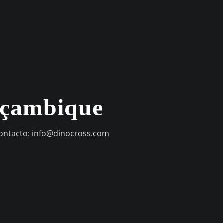
oçambique
contacto:
info@dinocross.com