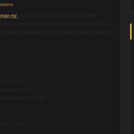
golano
ptuga.org/
chegou já alguns meses ao nosso blog, mas
e de partilhar com público, é
um projecto que conta com várias
ar a conhecer mensagens e estilos de Rap diferentes, criados em
Estilo Livre
 apenas só un bez
ta Fuma Gandja (REGGAE)
noide – Tu não