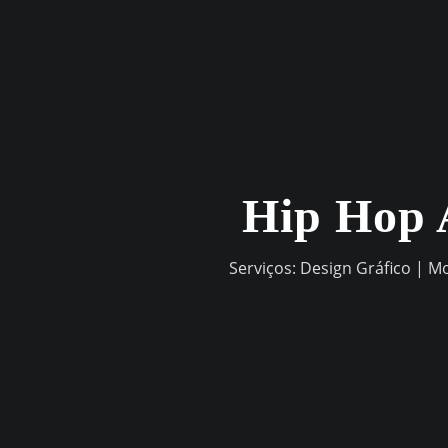
Skip
to
content
Hip Hop 
Serviços: Design Gráfico | M