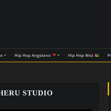
co
Hip Hop Angolano
Hip Hop Moz
P
KHERU STUDIO
z