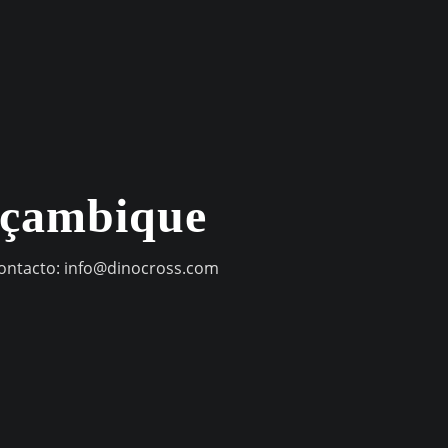
oçambique
contacto:
info@dinocross.com