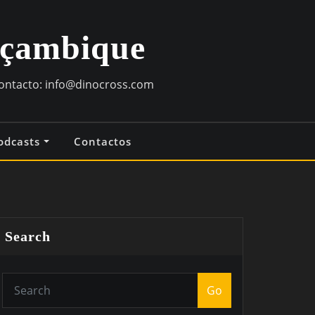
oçambique
contacto:
info@dinocross.com
odcasts
Contactos
Search
Go