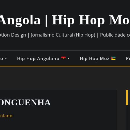
Angola | Hip Hop M
otion Design | Jornalismo Cultural (Hip Hop) | Publicidade 
co
Hip Hop Angolano
Hip Hop Moz
P
GONGUENHA
golano