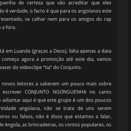
guenha de certeza que vão acreditar que eles
o é verdade, o facto é que para os angolanos este
resentado, se calhar nem para os amigos do rap
a fora.
tá em Luanda (graças a Deus), falta apenas a data
o, começa agora a promoção até este dia, vamos
aser do videoclipe “tia” do Conjunto.
s novos leitores a saberem um pouco mais sobre
ta escrever CONJUNTO NGONGUENHA no canto
o adiantar aqui é que este grupo é um dos poucos
ntidade angolana, não se trata de uns serem
iros ou falsos, não é disso que estamos a falar,
 Angola, as brincadeiras, os contos populares, os