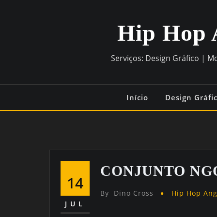
Hip Hop 
Serviços: Design Gráfico | M
Início
Design Gráfi
CONJUNTO N
14
By
Dino Cross
Hip Hop An
JUL