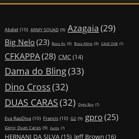
Azagaia
(29)
Abdiel
(10)
ARMY SQUAD
(9)
Big Nelo
(23)
Boss Ac
(8)
Boss Alirio
(8)
CAGE ONE
(7)
CFKAPPA
(28)
CMC
(14)
Dama do Bling
(33)
Dino Cross
(32)
DUAS CARAS
(32)
Dygo Boy
(7)
gpro
(25)
Eva RapDiva
(10)
Francis
(10)
G2
(9)
Gpro; Duas Caras
(9)
Gutto
(7)
Jeff Brown
(16)
HERNANI DA SILVA
(15)