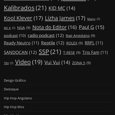
Kalibrados
(21)
KID MC
(14)
Kool Klever
(17)
Lizha James
(17)
Mamy
(7)
Nota do Editor
(16)
Paul G
(15)
NGA
(9)
MC K
(7)
radio podcast
(12)
podcast
(10)
Rap Angolano
(9)
Reptile
(12)
Ready Neutro
(11)
RRPL
(11)
ROLEX
(9)
SSP
(21)
SANDOCAN
(12)
Trio Fam
(11)
T-RESE
(9)
Video
(19)
Vui Vui
(14)
ZONA 5
(9)
TRX
(7)
Design Gráfico
Destaque
Hip Hop Angolano
Hip Hop Moz