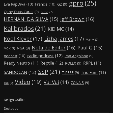
gpro
(25)
Eva RapDiva
(10)
Francis
(10)
G2
(9)
Gpro; Duas Caras
(9)
Gutto
(7)
Jeff Brown
(16)
HERNANI DA SILVA
(15)
Kalibrados
(21)
KID MC
(14)
Kool Klever
(17)
Lizha James
(17)
Mamy
(7)
Nota do Editor
(16)
Paul G
(15)
NGA
(9)
MC K
(7)
radio podcast
(12)
podcast
(10)
Rap Angolano
(9)
Reptile
(12)
Ready Neutro
(11)
RRPL
(11)
ROLEX
(9)
SSP
(21)
SANDOCAN
(12)
Trio Fam
(11)
T-RESE
(9)
Video
(19)
Vui Vui
(14)
ZONA 5
(9)
TRX
(7)
Design Gráfico
Destaque