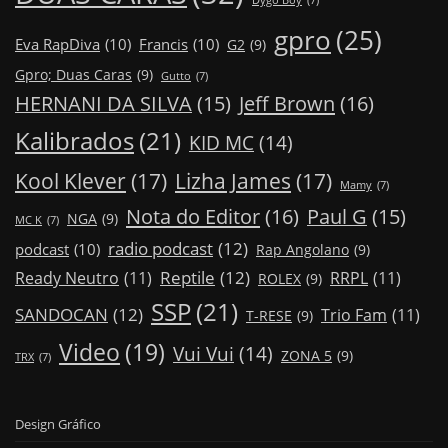
Dygo Boy
(7)
gpro
(25)
Eva RapDiva
(10)
Francis
(10)
G2
(9)
Gpro; Duas Caras
(9)
Gutto
(7)
Jeff Brown
(16)
HERNANI DA SILVA
(15)
Kalibrados
(21)
KID MC
(14)
Kool Klever
(17)
Lizha James
(17)
Mamy
(7)
Nota do Editor
(16)
Paul G
(15)
NGA
(9)
MC K
(7)
radio podcast
(12)
podcast
(10)
Rap Angolano
(9)
Reptile
(12)
Ready Neutro
(11)
RRPL
(11)
ROLEX
(9)
SSP
(21)
SANDOCAN
(12)
Trio Fam
(11)
T-RESE
(9)
Video
(19)
Vui Vui
(14)
ZONA 5
(9)
TRX
(7)
Design Gráfico