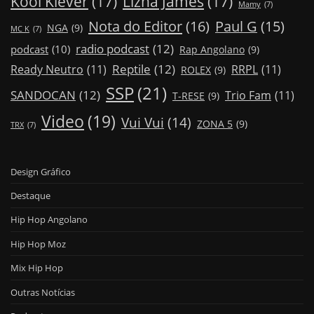
Kool Klever
(17)
Lizha James
(17)
Mamy
(7)
Nota do Editor
(16)
Paul G
(15)
NGA
(9)
MC K
(7)
radio podcast
(12)
podcast
(10)
Rap Angolano
(9)
Reptile
(12)
Ready Neutro
(11)
RRPL
(11)
ROLEX
(9)
SSP
(21)
SANDOCAN
(12)
Trio Fam
(11)
T-RESE
(9)
Video
(19)
Vui Vui
(14)
ZONA 5
(9)
TRX
(7)
Design Gráfico
Destaque
Hip Hop Angolano
Hip Hop Moz
Mix Hip Hop
Outras Notícias