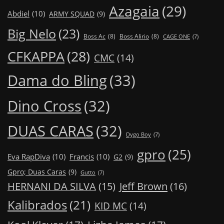
Azagaia
(29)
Abdiel
(10)
ARMY SQUAD
(9)
Big Nelo
(23)
Boss Ac
(8)
Boss Alirio
(8)
CAGE ONE
(7)
CFKAPPA
(28)
CMC
(14)
Dama do Bling
(33)
Dino Cross
(32)
DUAS CARAS
(32)
Dygo Boy
(7)
gpro
(25)
Eva RapDiva
(10)
Francis
(10)
G2
(9)
Gpro; Duas Caras
(9)
Gutto
(7)
Jeff Brown
(16)
HERNANI DA SILVA
(15)
Kalibrados
(21)
KID MC
(14)