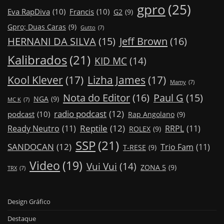
gpro
(25)
Eva RapDiva
(10)
Francis
(10)
G2
(9)
Gpro; Duas Caras
(9)
Gutto
(7)
Jeff Brown
(16)
HERNANI DA SILVA
(15)
Kalibrados
(21)
KID MC
(14)
Kool Klever
(17)
Lizha James
(17)
Mamy
(7)
Nota do Editor
(16)
Paul G
(15)
NGA
(9)
MC K
(7)
radio podcast
(12)
podcast
(10)
Rap Angolano
(9)
Reptile
(12)
Ready Neutro
(11)
RRPL
(11)
ROLEX
(9)
SSP
(21)
SANDOCAN
(12)
Trio Fam
(11)
T-RESE
(9)
Video
(19)
Vui Vui
(14)
ZONA 5
(9)
TRX
(7)
Design Gráfico
Destaque