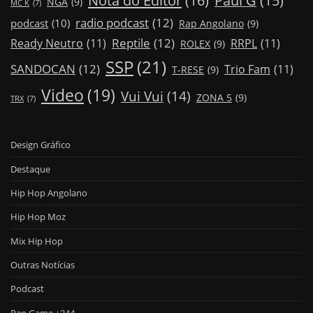
Paul G
(15)
NGA
(9)
MC K
(7)
radio podcast
(12)
podcast
(10)
Rap Angolano
(9)
Reptile
(12)
Ready Neutro
(11)
RRPL
(11)
ROLEX
(9)
SSP
(21)
SANDOCAN
(12)
Trio Fam
(11)
T-RESE
(9)
Video
(19)
Vui Vui
(14)
ZONA 5
(9)
TRX
(7)
Design Gráfico
Destaque
Hip Hop Angolano
Hip Hop Moz
Mix Hip Hop
Outras Notícias
Podcast
Rap Game +244