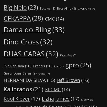
Big Nelo
(23)
Boss Ac
(8)
Boss Alirio
(8)
CAGE ONE
(7)
CFKAPPA
(28)
CMC
(14)
Dama do Bling
(33)
Dino Cross
(32)
DUAS CARAS
(32)
Dygo Boy
(7)
gpro
(25)
Eva RapDiva
(10)
Francis
(10)
G2
(9)
Gpro; Duas Caras
(9)
Gutto
(7)
Jeff Brown
(16)
HERNANI DA SILVA
(15)
Kalibrados
(21)
KID MC
(14)
Kool Klever
(17)
Lizha James
(17)
Mamy
(7)
Nota do Editor
(16)