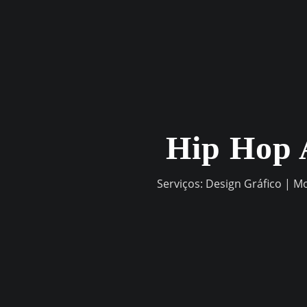
Skip
to
content
Hip Hop 
Serviços: Design Gráfico | M