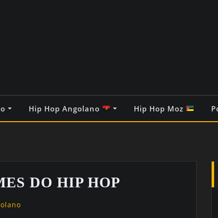
co
Hip Hop Angolano
Hip Hop Moz
P
ES DO HIP HOP
golano