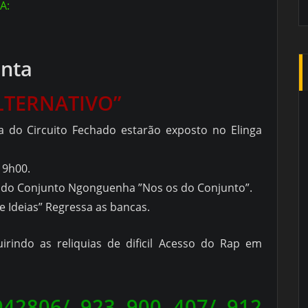
A:
enta
LTERNATIVO”
 do Circuito Fechado estarão exposto no Elinga
 9h00.
e do Conjunto Ngonguenha ”Nos os do Conjunto”.
e Ideias” Regressa as bancas.
uirindo as reliquias de dificil Acesso do Rap em
942806/ 923 900 407/ 912