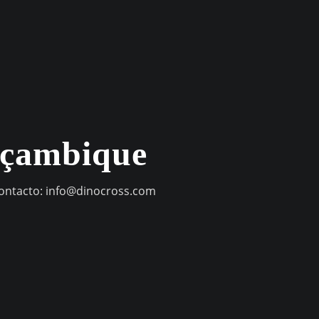
oçambique
contacto:
info@dinocross.com