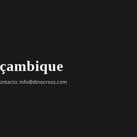
oçambique
contacto:
info@dinocross.com