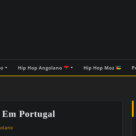
co
Hip Hop Angolano
Hip Hop Moz
P
Em Portugal
golano