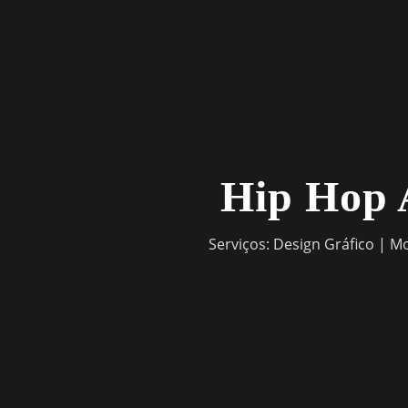
Skip
to
content
Hip Hop 
Serviços: Design Gráfico | M