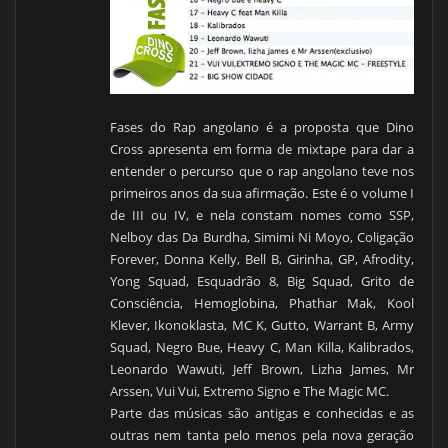
Fases do Rap angolano é a proposta que Dino
Cross apresenta em forma de mixtape para dar a
entender o percurso que o rap angolano teve nos
primeiros anos da sua afirmação. Este é o volume I
de III ou IV, e nela constam nomes como SSP,
Nelboy das Da Burdha, Simimi Ni Moyo, Coligação
Forever, Donna Kelly, Bell B, Girinha, GP, Afrodity,
Yong Squad, Esquadrão 8, Big Squad, Grito de
Consciência, Hemoglobina, Phathar Mak, Kool
Klever, Ikonoklasta, MC K, Gutto, Warrant B, Army
Squad, Negro Bue, Heavy C, Man Killa, Kalibrados,
Leonardo Wawuti, Jeff Brown, Lizha James, Mr
Arssen, Vui Vui, Extremo Signo e The Magic MC.
Parte das músicas são antigas e conhecidas e as
outras nem tanta pelo menos pela nova geração