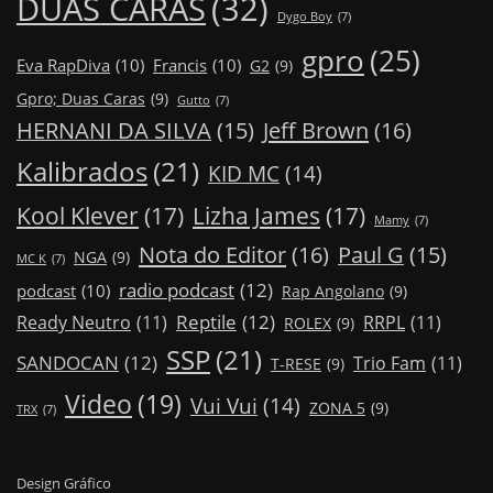
DUAS CARAS
(32)
Dygo Boy
(7)
gpro
(25)
Eva RapDiva
(10)
Francis
(10)
G2
(9)
Gpro; Duas Caras
(9)
Gutto
(7)
Jeff Brown
(16)
HERNANI DA SILVA
(15)
Kalibrados
(21)
KID MC
(14)
Kool Klever
(17)
Lizha James
(17)
Mamy
(7)
Nota do Editor
(16)
Paul G
(15)
NGA
(9)
MC K
(7)
radio podcast
(12)
podcast
(10)
Rap Angolano
(9)
Reptile
(12)
Ready Neutro
(11)
RRPL
(11)
ROLEX
(9)
SSP
(21)
SANDOCAN
(12)
Trio Fam
(11)
T-RESE
(9)
Video
(19)
Vui Vui
(14)
ZONA 5
(9)
TRX
(7)
Design Gráfico